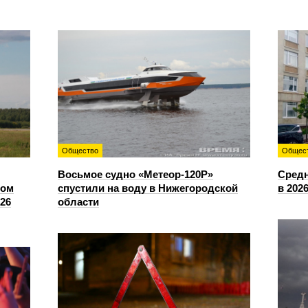
Общество
Общес
Восьмое судно «Метеор-120Р»
Средн
сом
спустили на воду в Нижегородской
в 202
26
области