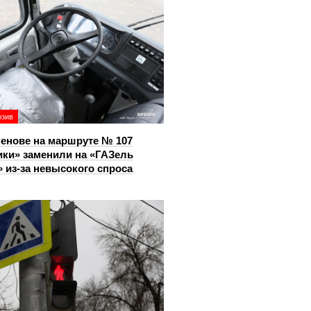
юзив
енове на маршруте № 107
ки» заменили на «ГАЗель
 из‑за невысокого спроса