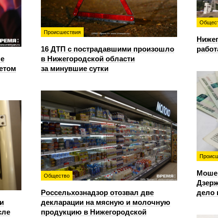
Общес
Происшествия
Нижег
16 ДТП с пострадавшими произошло
работ
е
в Нижегородской области
етом
за минувшие сутки
Происш
Моше
Общество
Дзерж
Россельхознадзор отозвал две
дело 
и
декларации на мясную и молочную
сле
продукцию в Нижегородской