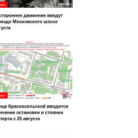
ие!
тороннее движение введут
оезде Московского шоссе
густа
ие!
ице Красносельской вводится
ичение остановки и стоянки
порта с 25 августа