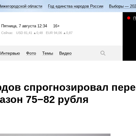
Нижегородской области
Год единства народов России
Выборы — 20
П
Пятница
, 7 августа
12:34
16+
Сейчас
USD
81,41
▲0,48
EUR
94,06
▲0,87
Интервью
Фото
Темы
Видео
дов спрогнозировал пере
азон 75−82 рубля