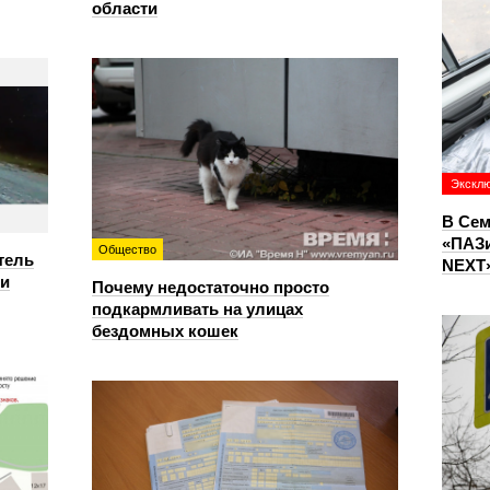
области
Экскл
В Сем
«ПАЗи
Общество
тель
NEXT»
ри
Почему недостаточно просто
подкармливать на улицах
бездомных кошек