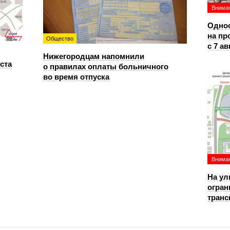
Вниман
Однос
на пр
Общество
с 7 ав
Нижегородцам напомнили
уста
о правилах оплаты больничного
во время отпуска
Вниман
На ул
огран
транс