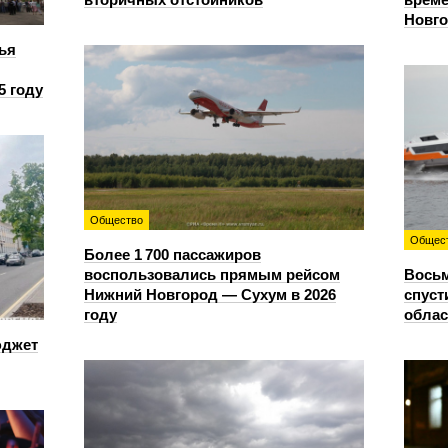
Новг
ья
5 году
Общество
Общес
Более 1 700 пассажиров
воспользовались прямым рейсом
Восьм
Нижний Новгород — Сухум в 2026
спуст
году
облас
юджет