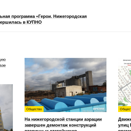
ьная программа «Герои. Нижегородская
вершилась в КУПНО
цию
азе
Общество
Общес
На нижегородской станции аэрации
Движе
завершен демонтаж конструкций
улиц 
вторичных отстойников
време