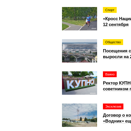
Спорт
«Кросс Наци
12 сентября
Общество
Посещения с
выросли на 
Важно
Ректор КУПН
советником 
Эксклюзив
Договор о к
«Водник» ещ