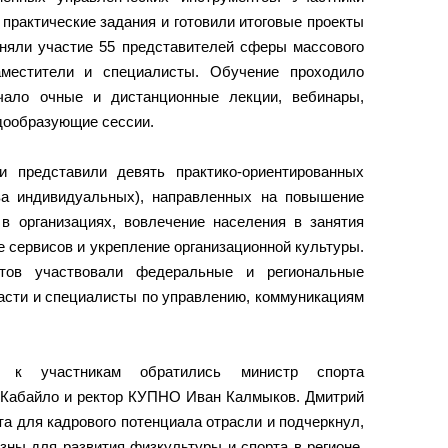
практические задания и готовили итоговые проекты
иняли участие 55 представителей сферы массового
аместители и специалисты. Обучение проходило
ало очные и дистанционные лекции, вебинары,
ндообразующие сессии.
и представили девять практико‑ориентированных
ва индивидуальных), направленных на повышение
 в организациях, вовлечение населения в занятия
е сервисов и укрепление организационной культуры.
тов участвовали федеральные и региональные
ласти и специалисты по управлению, коммуникациям
 к участникам обратились министр спорта
 Кабайло и ректор КУПНО Иван Калмыков. Дмитрий
а для кадрового потенциала отрасли и подчеркнул,
зны для развития физкультуры и спорта в регионе.