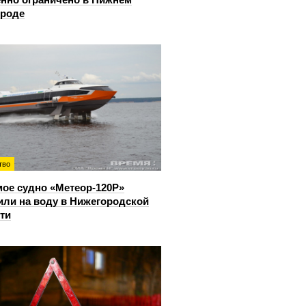
ороде
тво
ое судно «Метеор-120Р»
или на воду в Нижегородской
ти