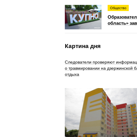
Общество
Образовател
область» за
Картина дня
Следователи проверяют информа
о травмировании на дзержинской б
отдыха