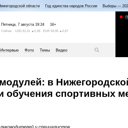
Нижегородской области
Год единства народов России
Выборы — 20
П
Пятница
, 7 августа
19:24
16+
Сейчас
USD
81,41
▲0,48
EUR
94,06
▲0,87
Интервью
Фото
Темы
Видео
6 модулей: в Нижегородско
и обучения спортивных 
 руководителей и специалистов