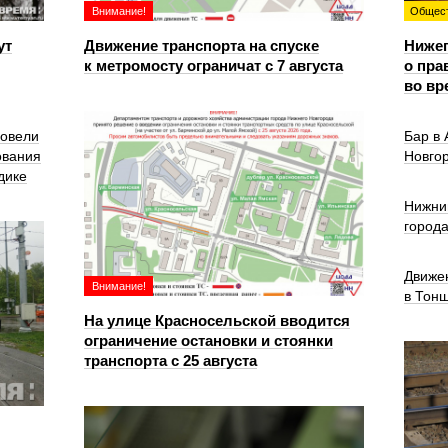
Внимание!
Общес
ут
Движение транспорта на спуске
Ниже
к метромосту ограничат с 7 августа
о пра
во вр
ровели
Бар в
ования
Новго
дике
Нижни
город
Движе
Внимание!
в Тон
На улице Красносельской вводится
ограничение остановки и стоянки
транспорта с 25 августа