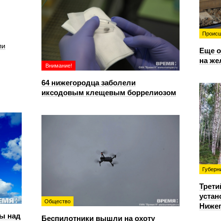
Происш
ли
Еще о
на же
Внимание!
64 нижегородца заболели
иксодовым клещевым боррелиозом
Губерн
Трети
устан
Общество
Нижег
ы над
Беспилотники вышли на охоту