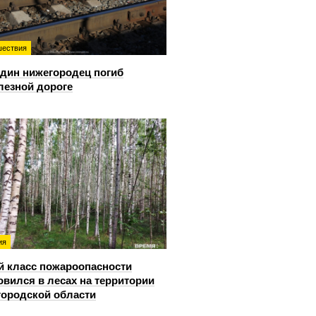
ествия
дин нижегородец погиб
лезной дороге
ия
й класс пожароопасности
овился в лесах на территории
ородской области