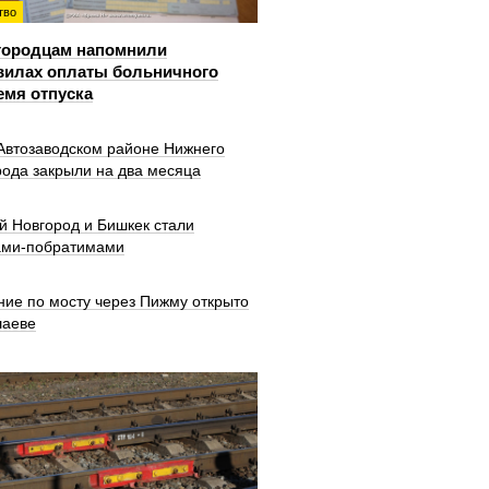
тво
городцам напомнили
вилах оплаты больничного
емя отпуска
 Автозаводском районе Нижнего
рода закрыли на два месяца
й Новгород и Бишкек стали
ами-побратимами
ние по мосту через Пижму открыто
шаеве