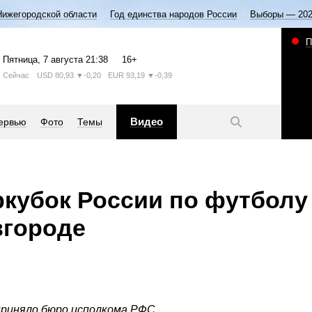
Нижегородской области
Год единства народов России
Выборы — 20
П
Пятница
, 7 августа
21:38
16+
Сейчас
USD
80,93
▼-0,20
EUR
93,19
▼-0,39
Видео
ервью
Фото
Темы
ркубок России по футболу
вгороде
риняло бюро исполкома РФС.