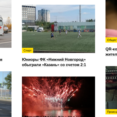
Общес
QR-ко
Спорт
жител
ом
Юниоры ФК «Нижний Новгород»
обыграли «Казань» со счетом 2:1
Происш