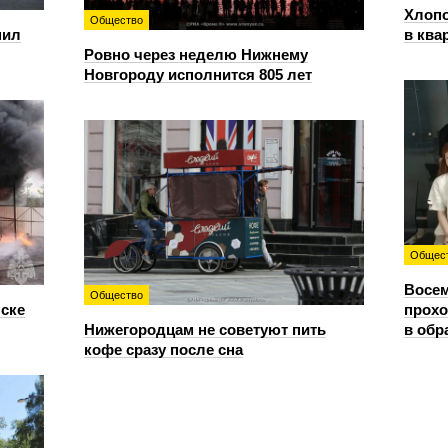
Хлопо
Общество
пил
в ква
Ровно через неделю Нижнему
Новгороду исполнится 805 лет
Общес
Восем
Общество
нске
прохо
Нижегородцам не советуют пить
в обр
кофе сразу после сна