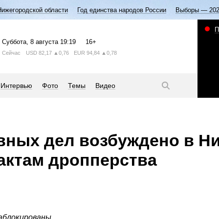
Нижегородской области
Год единства народов России
Выборы — 20
П
Суббота
, 8 августа
19:19
16+
Сейчас
USD
82,17
▲0,76
EUR
94,84
▲0,78
Интервью
Фото
Темы
Видео
вных дел возбуждено в Н
актам дропперства
аблокированы.