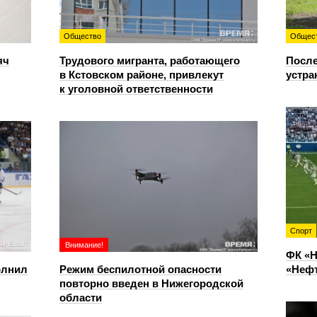
Общество
Общес
яч
Трудового мигранта, работающего
После
в Кстовском районе, привлекут
устра
к уголовной ответственности
Спорт
Внимание!
ФК «Н
олнил
Режим беспилотной опасности
«Нефт
повторно введен в Нижегородской
области