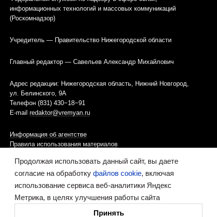
информационных технологий и массовых коммуникаций
(Роскомнадзор)
Учредитель — Правительство Нижегородской области
Главный редактор — Савельев Александр Михайлович
Адрес редакции: Нижегородская область, Нижний Новгород,
ул. Белинского, 9А
Телефон (831) 430−18−91
E-mail
redaktor@vremyan.ru
Информация об агентстве
Правила использования материалов
Продолжая использовать данный сайт, вы даете
Информационная политика использования «cookies»-файлов
согласие на обработку
файлов cookie
, включая
использование сервиса веб-аналитики Яндекс
Ресурс содержит материалы 16+
Метрика, в целях улучшения работы сайта
Сделано в digital-агентстве
Принять