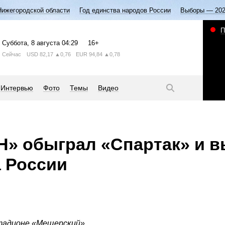
Нижегородской области
Год единства народов России
Выборы — 20
П
Суббота
, 8 августа
04:29
16+
Сейчас
USD
82,17
▲0,76
EUR
94,84
▲0,78
Интервью
Фото
Темы
Видео
» обыграл «Спартак» и в
 России
тадионе «Мещерский».