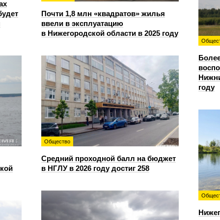
ах
будет
Почти 1,8 млн «квадратов» жилья
м
ввели в эксплуатацию
в Нижегородской области в 2025 году
Общес
Более
восп
Нижни
году
Общество
Средний проходной балл на бюджет
ской
в НГЛУ в 2026 году достиг 258
Общес
Нижег