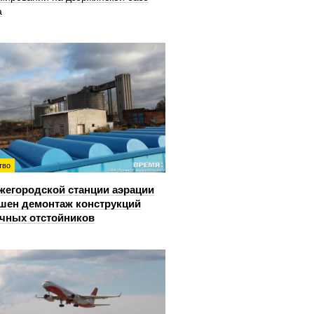
а
тво
жегородской станции аэрации
шен демонтаж конструкций
чных отстойников