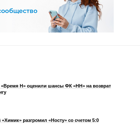
 «Время Н» оценили шансы ФК «НН» на возврат
игу
 «Химик» разгромил «Носту» со счетом 5:0