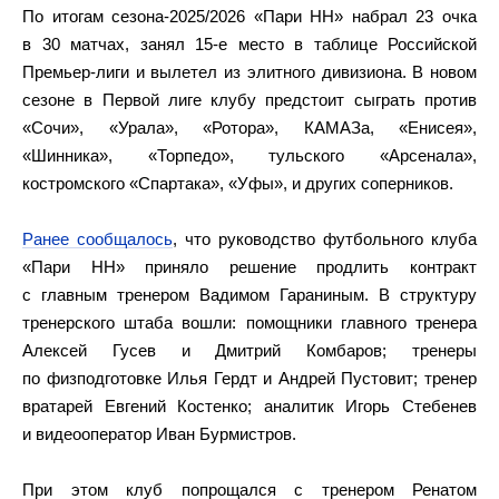
По итогам сезона‑2025/2026 «Пари НН» набрал 23 очка
в 30 матчах, занял 15‑е место в таблице Российской
Премьер‑лиги и вылетел из элитного дивизиона. В новом
сезоне в Первой лиге клубу предстоит сыграть против
«Сочи», «Урала», «Ротора», КАМАЗа, «Енисея»,
«Шинника», «Торпедо», тульского «Арсенала»,
костромского «Спартака», «Уфы», и других соперников.
Ранее сообщалось
, что руководство футбольного клуба
«Пари НН» приняло решение продлить контракт
с главным тренером Вадимом Гараниным. В структуру
тренерского штаба вошли: помощники главного тренера
Алексей Гусев и Дмитрий Комбаров; тренеры
по физподготовке Илья Гердт и Андрей Пустовит; тренер
вратарей Евгений Костенко; аналитик Игорь Стебенев
и видеооператор Иван Бурмистров.
При этом клуб попрощался с тренером Ренатом