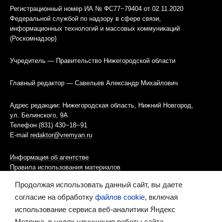
Регистрационный номер ИА № ФС77−79404 от 02.11.2020
Федеральной службой по надзору в сфере связи,
информационных технологий и массовых коммуникаций
(Роскомнадзор)
Учредитель — Правительство Нижегородской области
Главный редактор — Савельев Александр Михайлович
Адрес редакции: Нижегородская область, Нижний Новгород,
ул. Белинского, 9А
Телефон (831) 430−18−91
E-mail
redaktor@vremyan.ru
Информация об агентстве
Правила использования материалов
Продолжая использовать данный сайт, вы даете
Информационная политика использования «cookies»-файлов
согласие на обработку
файлов cookie
, включая
использование сервиса веб-аналитики Яндекс
Ресурс содержит материалы 16+
Метрика, в целях улучшения работы сайта