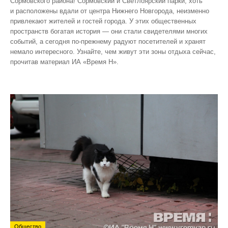
Сормовского района! Сормовский и Светлоярский парки, хоть
и расположены вдали от центра Нижнего Новгорода, неизменно
привлекают жителей и гостей города. У этих общественных
пространств богатая история — они стали свидетелями многих
событий, а сегодня по‑прежнему радуют посетителей и хранят
немало интересного. Узнайте, чем живут эти зоны отдыха сейчас,
прочитав материал ИА «Время Н».
Общество