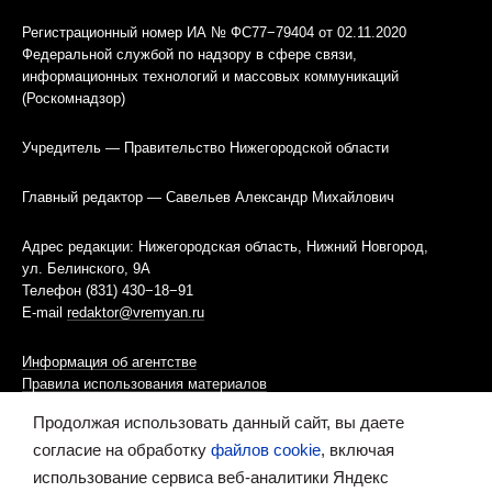
Регистрационный номер ИА № ФС77−79404 от 02.11.2020
Федеральной службой по надзору в сфере связи,
информационных технологий и массовых коммуникаций
(Роскомнадзор)
Учредитель — Правительство Нижегородской области
Главный редактор — Савельев Александр Михайлович
Адрес редакции: Нижегородская область, Нижний Новгород,
ул. Белинского, 9А
Телефон (831) 430−18−91
E-mail
redaktor@vremyan.ru
Информация об агентстве
Правила использования материалов
Продолжая использовать данный сайт, вы даете
Информационная политика использования «cookies»-файлов
согласие на обработку
файлов cookie
, включая
использование сервиса веб-аналитики Яндекс
Ресурс содержит материалы 16+