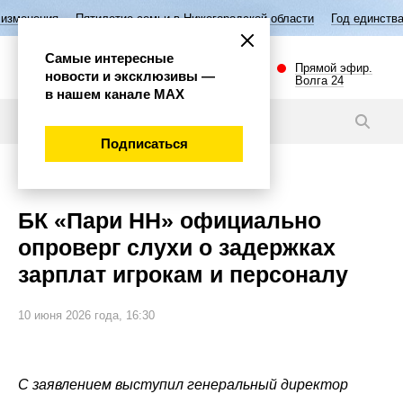
илетие семьи в Нижегородской области
Год единства народов России
Самые интересные
Прямой эфир.
новости и эксклюзивы —
Волга 24
в нашем канале МАХ
Новости
Подписаться
Спорт
БК «Пари НН» официально
опроверг слухи о задержках
зарплат игрокам и персоналу
10 июня 2026 года, 16:30
С заявлением выступил генеральный директор