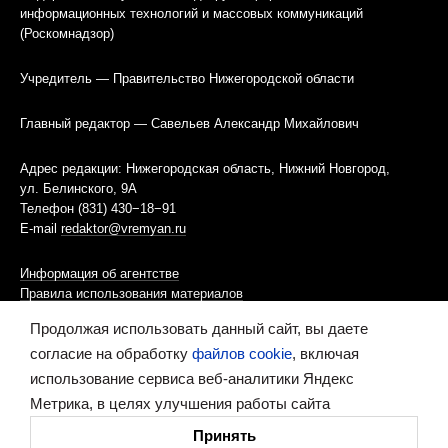
информационных технологий и массовых коммуникаций
(Роскомнадзор)
Учредитель — Правительство Нижегородской области
Главный редактор — Савельев Александр Михайлович
Адрес редакции: Нижегородская область, Нижний Новгород,
ул. Белинского, 9А
Телефон (831) 430−18−91
E-mail
redaktor@vremyan.ru
Информация об агентстве
Правила использования материалов
Продолжая использовать данный сайт, вы даете
Информационная политика использования «cookies»-файлов
согласие на обработку
файлов cookie
, включая
использование сервиса веб-аналитики Яндекс
Ресурс содержит материалы 16+
Метрика, в целях улучшения работы сайта
Сделано в digital-агентстве
Принять