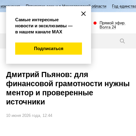
Пятилетие семьи в Нижегородской области
Год единства народов Росс
Самые интересные
Прямой эфир.
новости и эксклюзивы —
Волга 24
в нашем канале МАХ
Новости
Подписаться
Экономика
Дмитрий Пьянов: для
финансовой грамотности нужны
ментор и проверенные
источники
10 июня 2026 года, 12:44