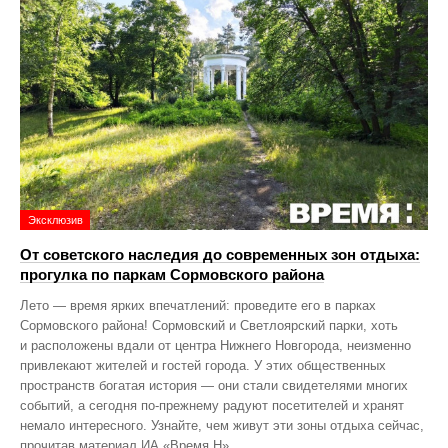
Эксклюзив
От советского наследия до современных зон отдыха:
прогулка по паркам Сормовского района
Лето — время ярких впечатлений: проведите его в парках
Сормовского района! Сормовский и Светлоярский парки, хоть
и расположены вдали от центра Нижнего Новгорода, неизменно
привлекают жителей и гостей города. У этих общественных
пространств богатая история — они стали свидетелями многих
событий, а сегодня по‑прежнему радуют посетителей и хранят
немало интересного. Узнайте, чем живут эти зоны отдыха сейчас,
прочитав материал ИА «Время Н».