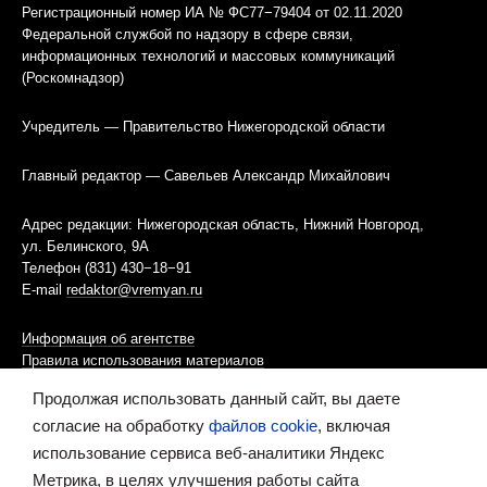
Регистрационный номер ИА № ФС77−79404 от 02.11.2020
Федеральной службой по надзору в сфере связи,
информационных технологий и массовых коммуникаций
(Роскомнадзор)
Учредитель — Правительство Нижегородской области
Главный редактор — Савельев Александр Михайлович
Адрес редакции: Нижегородская область, Нижний Новгород,
ул. Белинского, 9А
Телефон (831) 430−18−91
E-mail
redaktor@vremyan.ru
Информация об агентстве
Правила использования материалов
Продолжая использовать данный сайт, вы даете
Информационная политика использования «cookies»-файлов
согласие на обработку
файлов cookie
, включая
использование сервиса веб-аналитики Яндекс
Ресурс содержит материалы 16+
Метрика, в целях улучшения работы сайта