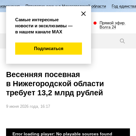
ятилетие семьи в Нижегородской области
Год единства народов Росс
Самые интересные
Прямой эфир.
новости и эксклюзивы —
Волга 24
в нашем канале МАХ
Видео
Подписаться
Губерния
Весенняя посевная
в Нижегородской области
требует 13,2 млрд рублей
9 июня 2026 года, 16:17
Error loading player: No playable sources found