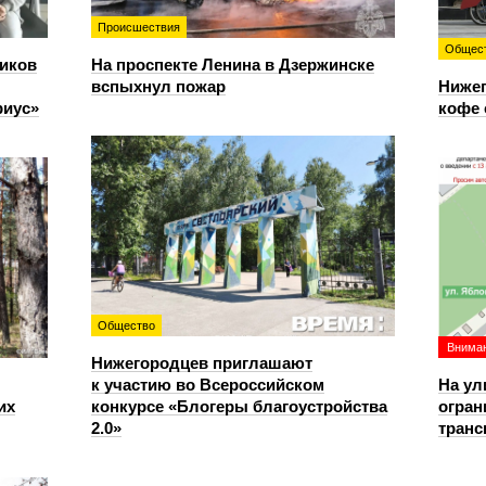
Происшествия
Общес
иков
На проспекте Ленина в Дзержинске
вспыхнул пожар
Нижег
риус»
кофе 
Общество
Вниман
Нижегородцев приглашают
к участию во Всероссийском
На ул
их
конкурсе «Блогеры благоустройства
огран
2.0»
транс