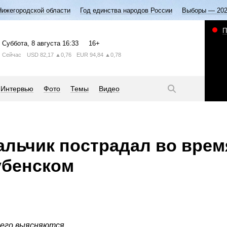
Нижегородской области
Год единства народов России
Выборы — 20
П
Суббота
, 8 августа
16:33
16+
Сейчас
USD
82,17
▲0,76
EUR
94,84
▲0,78
Интервью
Фото
Темы
Видео
льчик пострадал во врем
убенском
его выясняются.