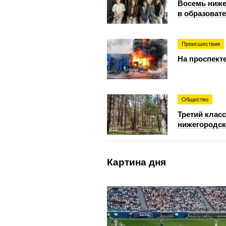
Восемь ниже
в образоват
Происшествия
На проспект
Общество
Третий класс
нижегородск
Картина дня