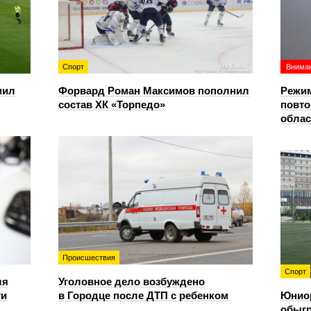
Спорт
Вниман
мил
Форвард Роман Максимов пополнил
Режим
состав ХК «Торпедо»
повто
облас
Происшествия
Спорт
ля
Уголовное дело возбуждено
ти
в Городце после ДТП с ребенком
Юнио
обыгр