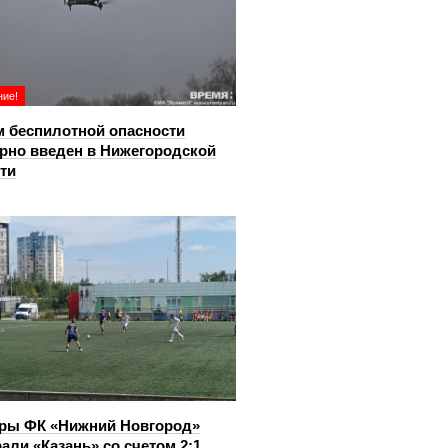
ие!
 беспилотной опасности
рно введен в Нижегородской
ти
ры ФК «Нижний Новгород»
али «Казань» со счетом 2:1