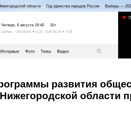
Нижегородской области
Год единства народов России
Выборы — 20
П
Четверг
, 6 августа
18:40
16+
Сейчас
USD
80,93
▼-0,20
EUR
93,19
▼-0,39
Интервью
Фото
Темы
Видео
рограммы развития обще
 Нижегородской области 