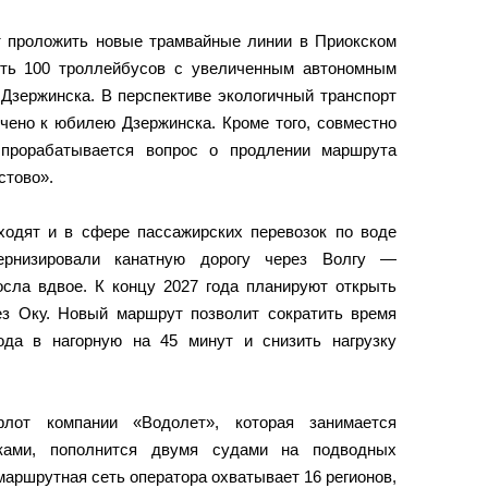
т проложить новые трамвайные линии в Приокском
ить 100 троллейбусов с увеличенным автономным
Дзержинска. В перспективе экологичный транспорт
чено к юбилею Дзержинска. Кроме того, совместно
рорабатывается вопрос о продлении маршрута
стово».
одят и в сфере пассажирских перевозок по воде
ернизировали канатную дорогу через Волгу —
осла вдвое. К концу 2027 года планируют открыть
з Оку. Новый маршрут позволит сократить время
ода в нагорную на 45 минут и снизить нагрузку
от компании «Водолет», которая занимается
ками, пополнится двумя судами на подводных
аршрутная сеть оператора охватывает 16 регионов,