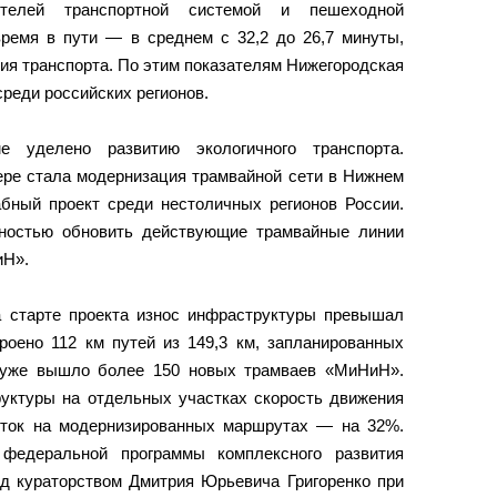
ителей транспортной системой и пешеходной
время в пути — в среднем с 32,2 до 26,7 минуты,
ия транспорта. По этим показателям Нижегородская
среди российских регионов.
 уделено развитию экологичного транспорта.
ере стала модернизация трамвайной сети в Нижнем
ный проект среди нестоличных регионов России.
лностью обновить действующие трамвайные линии
иН».
а старте проекта износ инфраструктуры превышал
роено 112 км путей из 149,3 км, запланированных
 уже вышло более 150 новых трамваев «МиНиН».
уктуры на отдельных участках скорость движения
оток на модернизированных маршрутах — на 32%.
 федеральной программы комплексного развития
од кураторством Дмитрия Юрьевича Григоренко при