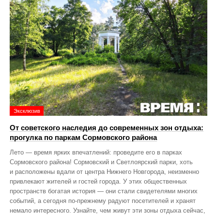
Эксклюзив
От советского наследия до современных зон отдыха:
прогулка по паркам Сормовского района
Лето — время ярких впечатлений: проведите его в парках
Сормовского района! Сормовский и Светлоярский парки, хоть
и расположены вдали от центра Нижнего Новгорода, неизменно
привлекают жителей и гостей города. У этих общественных
пространств богатая история — они стали свидетелями многих
событий, а сегодня по‑прежнему радуют посетителей и хранят
немало интересного. Узнайте, чем живут эти зоны отдыха сейчас,