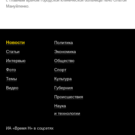
с главным врачом Городской клинической больницы №40 Ольгой
Мануйленко.
Новости
Политика
Статьи
Экономика
Интервью
Общество
Фото
Спорт
Темы
Культура
Видео
Губерния
Происшествия
Наука
и технологии
ИА «Время Н» в соцсетях