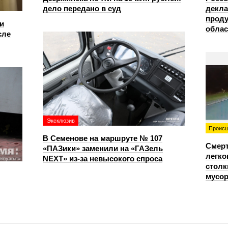
дело передано в суд
декла
проду
и
облас
сле
Эксклюзив
Происш
В Семенове на маршруте № 107
Смерт
«ПАЗики» заменили на «ГАЗель
легко
NEXT» из‑за невысокого спроса
столк
мусо