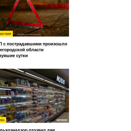
ествия
П с пострадавшими произошло
егородской области
нувшие сутки
тво
льхознадзор отозвал две