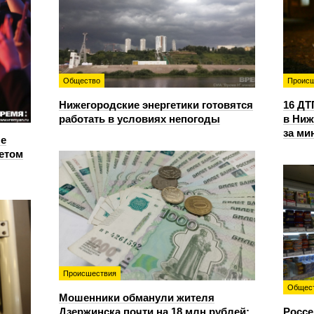
Общество
Происш
Нижегородские энергетики готовятся
16 ДТ
работать в условиях непогоды
в Ниж
за ми
е
етом
Происшествия
Общес
Мошенники обманули жителя
Дзержинска почти на 18 млн рублей:
Россе