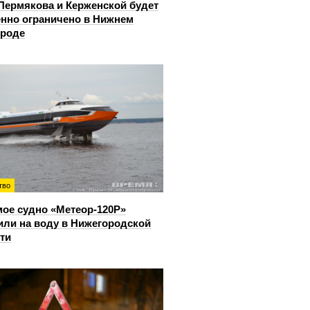
Пермякова и Керженской будет
нно ограничено в Нижнем
ороде
тво
ое судно «Метеор-120Р»
или на воду в Нижегородской
ти