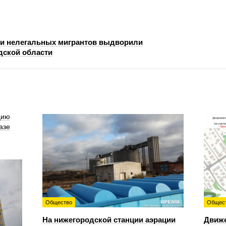
и нелегальных мигрантов выдворили
дской области
цию
азе
Общество
Общес
На нижегородской станции аэрации
Движе