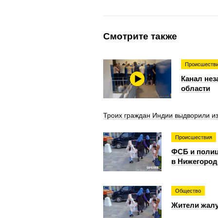
Смотрите также
Происшеств
Канал нез
области
Троих граждан Индии выдворили из
Происшествия
ФСБ и полиц
в Нижегород
Общество
Жители жалу