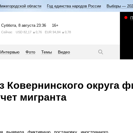
Нижегородской области
Год единства народов России
Выборы — 20
П
Суббота
, 8 августа
23:36
16+
Сейчас
USD
82,17
▲0,76
EUR
94,84
▲0,78
Интервью
Фото
Темы
Видео
з Ковернинского округа ф
учет мигранта
ия выявила фиктивную постановку иностранного