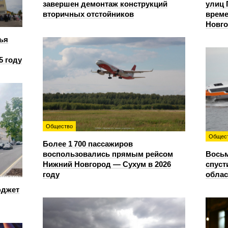
завершен демонтаж конструкций
улиц 
вторичных отстойников
време
Новг
ья
5 году
Общество
Общес
Более 1 700 пассажиров
воспользовались прямым рейсом
Восьм
Нижний Новгород — Сухум в 2026
спуст
году
облас
юджет