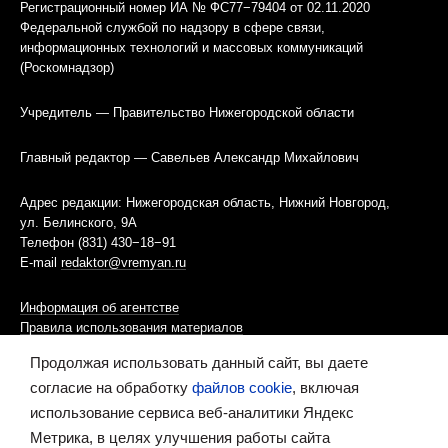
Регистрационный номер ИА № ФС77−79404 от 02.11.2020
Федеральной службой по надзору в сфере связи,
информационных технологий и массовых коммуникаций
(Роскомнадзор)
Учредитель — Правительство Нижегородской области
Главный редактор — Савельев Александр Михайлович
Адрес редакции: Нижегородская область, Нижний Новгород,
ул. Белинского, 9А
Телефон (831) 430−18−91
E-mail
redaktor@vremyan.ru
Информация об агентстве
Правила использования материалов
Продолжая использовать данный сайт, вы даете
Информационная политика использования «cookies»-файлов
согласие на обработку
файлов cookie
, включая
использование сервиса веб-аналитики Яндекс
Ресурс содержит материалы 16+
Метрика, в целях улучшения работы сайта