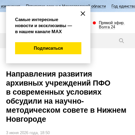
Пятилетие семьи в Нижегородской области
Год единства народов Росс
Самые интересные
Прямой эфир.
новости и эксклюзивы —
Волга 24
в нашем канале МАХ
Новости
Подписаться
Общество
Направления развития
архивных учреждений ПФО
в современных условиях
обсудили на научно-
методическом совете в Нижнем
Новгороде
3 июня 2026 года, 18:50