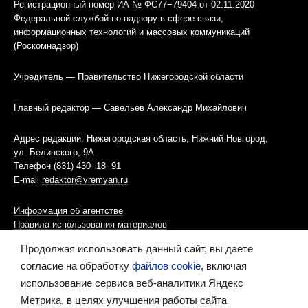
Регистрационный номер ИА № ФС77−79404 от 02.11.2020
Федеральной службой по надзору в сфере связи,
информационных технологий и массовых коммуникаций
(Роскомнадзор)
Учредитель — Правительство Нижегородской области
Главный редактор — Савельев Александр Михайлович
Адрес редакции: Нижегородская область, Нижний Новгород,
ул. Белинского, 9А
Телефон (831) 430−18−91
E-mail
redaktor@vremyan.ru
Информация об агентстве
Правила использования материалов
Продолжая использовать данный сайт, вы даете
Информационная политика использования «cookies»-файлов
согласие на обработку
файлов cookie
, включая
использование сервиса веб-аналитики Яндекс
Ресурс содержит материалы 16+
Метрика, в целях улучшения работы сайта