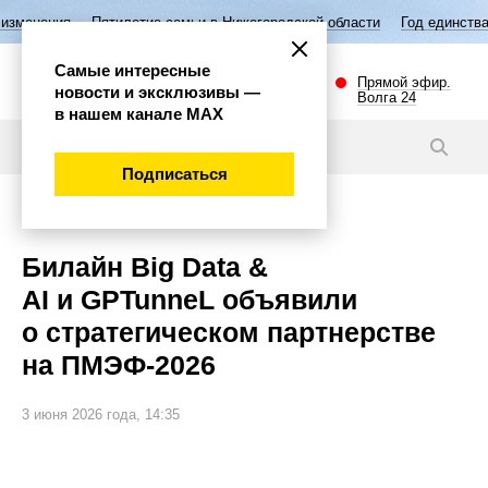
летие семьи в Нижегородской области
Год единства народов России
Самые интересные
Прямой эфир.
новости и эксклюзивы —
Волга 24
в нашем канале МАХ
Новости
Подписаться
Наука и технологии
Билайн Big Data &
AI и GPTunneL объявили
о стратегическом партнерстве
на ПМЭФ-2026
3 июня 2026 года, 14:35