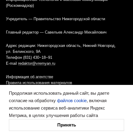
(Роскомнадзор)
Учредитель — Правительство Нижегородской области
Главный редактор — Савельев Александр Михайлович
Адрес редакции: Нижегородская область, Нижний Новгород,
ул. Белинского, 9А
Телефон (831) 430−18−91
E-mail
redaktor@vremyan.ru
Информация об агентстве
Правила использования материалов
Продолжая использовать данный сайт, вы даете
Информационная политика использования «cookies»-файлов
согласие на обработку
файлов cookie
, включая
использование сервиса веб-аналитики Яндекс
Ресурс содержит материалы 16+
Метрика, в целях улучшения работы сайта
Сделано в digital-агентстве
Принять