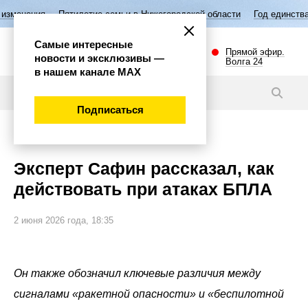
илетие семьи в Нижегородской области
Год единства народов России
Самые интересные
Прямой эфир.
новости и эксклюзивы —
Волга 24
в нашем канале МАХ
Новости
Подписаться
Общество
Эксперт Сафин рассказал, как
действовать при атаках БПЛА
2 июня 2026 года, 18:35
Он также обозначил ключевые различия между
сигналами «ракетной опасности» и «беспилотной