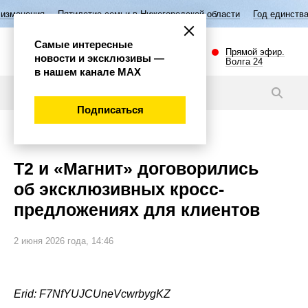
Пятилетие семьи в Нижегородской области
Год единства народов Рос
Самые интересные
Прямой эфир.
новости и эксклюзивы —
Волга 24
в нашем канале МАХ
Новости
Подписаться
Экономика
Т2 и «Магнит» договорились
об эксклюзивных кросс-
предложениях для клиентов
2 июня 2026 года, 14:46
Erid: F7NfYUJCUneVcwrbygKZ