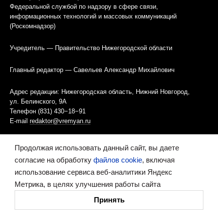
Федеральной службой по надзору в сфере связи,
информационных технологий и массовых коммуникаций
(Роскомнадзор)
Учредитель — Правительство Нижегородской области
Главный редактор — Савельев Александр Михайлович
Адрес редакции: Нижегородская область, Нижний Новгород,
ул. Белинского, 9А
Телефон (831) 430−18−91
E-mail
redaktor@vremyan.ru
Информация об агентстве
Продолжая использовать данный сайт, вы даете
Правила использования материалов
согласие на обработку
файлов cookie
, включая
использование сервиса веб-аналитики Яндекс
Информационная политика использования «cookies»-файлов
Метрика, в целях улучшения работы сайта
Ресурс содержит материалы 16+
Принять