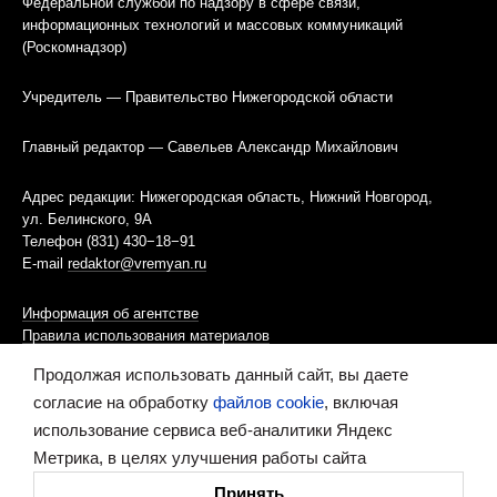
Федеральной службой по надзору в сфере связи,
информационных технологий и массовых коммуникаций
(Роскомнадзор)
Учредитель — Правительство Нижегородской области
Главный редактор — Савельев Александр Михайлович
Адрес редакции: Нижегородская область, Нижний Новгород,
ул. Белинского, 9А
Телефон (831) 430−18−91
E-mail
redaktor@vremyan.ru
Информация об агентстве
Правила использования материалов
Продолжая использовать данный сайт, вы даете
Информационная политика использования «cookies»-файлов
согласие на обработку
файлов cookie
, включая
использование сервиса веб-аналитики Яндекс
Ресурс содержит материалы 16+
Метрика, в целях улучшения работы сайта
Сделано в digital-агентстве
Принять