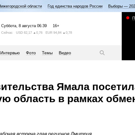
Нижегородской области
Год единства народов России
Выборы — 20
П
Суббота
, 8 августа
06:39
16+
Сейчас
USD
82,17
▲0,76
EUR
94,84
▲0,78
Интервью
Фото
Темы
Видео
ительства Ямала посетил
ю область в рамках обме
рабочая встреча глав регионов Дмитрия