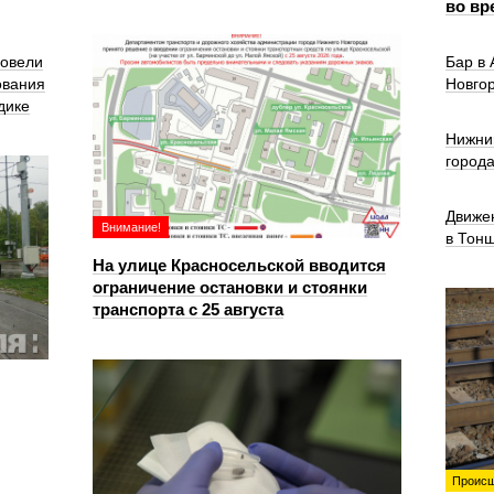
во вр
ровели
Бар в
ования
Новго
дике
Нижни
город
Движе
Внимание!
в Тон
На улице Красносельской вводится
ограничение остановки и стоянки
транспорта с 25 августа
Происш