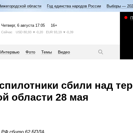
Нижегородской области
Год единства народов России
Выборы — 20
П
Четверг
, 6 августа
17:05
16+
Сейчас
USD
80,93
▼-0,20
EUR
93,19
▼-0,39
Интервью
Фото
Темы
Видео
спилотники сбили над те
й области 28 мая
 РФ сбито 62 БПЛА.