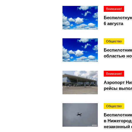
Внимание!
Беспилотную
6 августа
Общество
Беспилотник
областью но
Внимание!
Аэропорт Ни
рейсы выпол
Общество
Беспилотник
в Нижегород
незаконный 