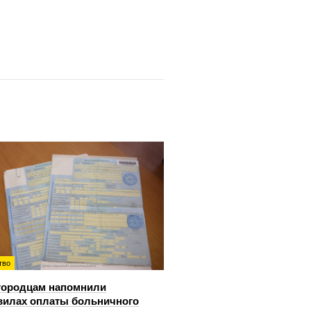
тво
городцам напомнили
вилах оплаты больничного