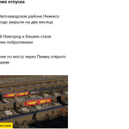
емя отпуска
 Автозаводском районе Нижнего
рода закрыли на два месяца
й Новгород и Бишкек стали
ами-побратимами
ние по мосту через Пижму открыто
шаеве
ествия