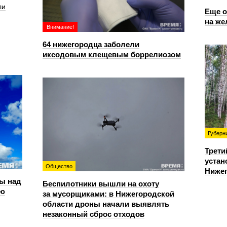
ли
Еще о
на же
Внимание!
64 нижегородца заболели
иксодовым клещевым боррелиозом
Губерн
Трети
устан
Общество
Нижег
ы над
Беспилотники вышли на охоту
ью
за мусорщиками: в Нижегородской
области дроны начали выявлять
незаконный сброс отходов