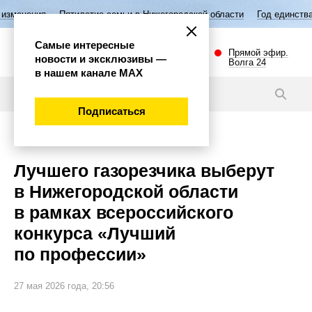
тилетие семьи в Нижегородской области
Год единства народов России
Самые интересные
Прямой эфир.
новости и эксклюзивы —
Волга 24
в нашем канале МАХ
Новости
Подписаться
Общество
Лучшего газорезчика выберут
в Нижегородской области
в рамках всероссийского
конкурса «Лучший
по профессии»
27 мая 2026 года, 20:56