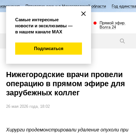
тилетие семьи в Нижегородской области
Год единства народов России
Самые интересные
Прямой эфир.
новости и эксклюзивы —
Волга 24
в нашем канале МАХ
Новости
Подписаться
Наука и технологии
Нижегородские врачи провели
операцию в прямом эфире для
зарубежных коллег
26 мая 2026 года, 18:02
Хирурги продемонстрировали удаление опухоли при