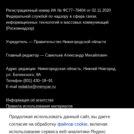
Регистрационный номер ИА № ФС77−79404 от 02.11.2020
Федеральной службой по надзору в сфере связи,
информационных технологий и массовых коммуникаций
(Роскомнадзор)
Учредитель — Правительство Нижегородской области
Главный редактор — Савельев Александр Михайлович
Адрес редакции: Нижегородская область, Нижний Новгород,
ул. Белинского, 9А
Телефон (831) 430−18−91
E-mail
redaktor@vremyan.ru
Информация об агентстве
Правила использования материалов
Продолжая использовать данный сайт, вы даете
Информационная политика использования «cookies»-файлов
согласие на обработку
файлов cookie
, включая
использование сервиса веб-аналитики Яндекс
Ресурс содержит материалы 16+