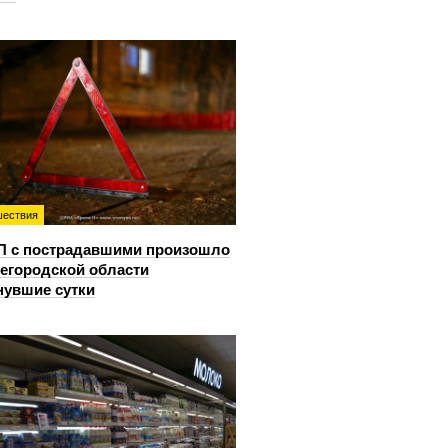
ествия
П с пострадавшими произошло
егородской области
нувшие сутки