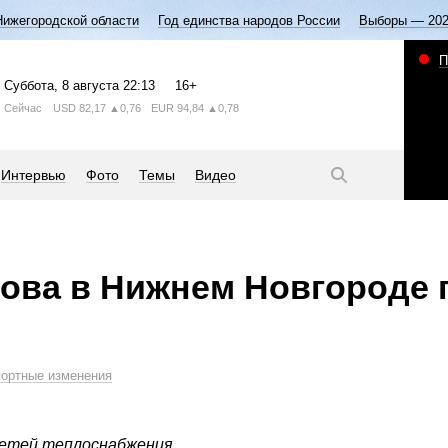
Нижегородской области
Год единства народов России
Выборы — 20
П
Суббота
, 8 августа
22:13
16+
Сейчас
USD
82,17
▲0,76
EUR
94,84
▲0,78
Интервью
Фото
Темы
Видео
ова в Нижнем Новгороде 
портные изменения
сетей теплоснабжения.