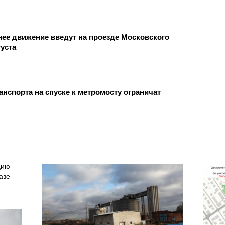
ее движение введут на проезде Московского
густа
нспорта на спуске к метромосту ограничат
цию
азе