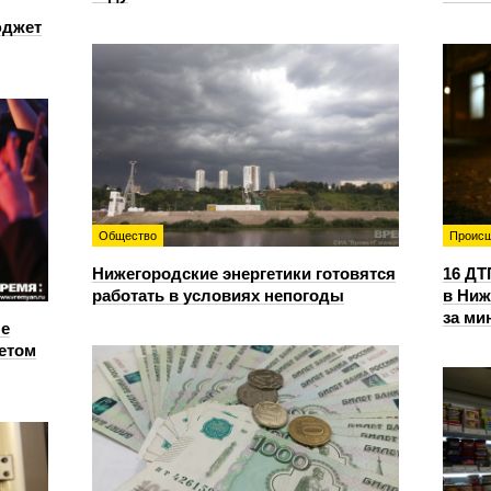
юджет
Общество
Происш
Нижегородские энергетики готовятся
16 ДТ
работать в условиях непогоды
в Ниж
за ми
е
етом