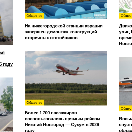
Общество
Общес
На нижегородской станции аэрации
Движе
завершен демонтаж конструкций
улиц 
вторичных отстойников
време
Новг
ья
5 году
Общество
Общес
Более 1 700 пассажиров
воспользовались прямым рейсом
Восьм
Нижний Новгород — Сухум в 2026
спуст
году
облас