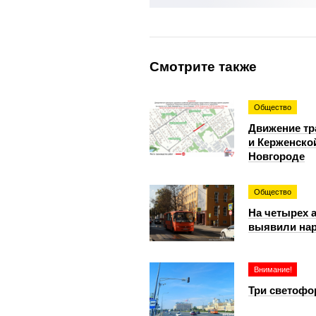
Смотрите также
Общество
Движение тр
и Керженско
Новгороде
Общество
На четырех 
выявили на
Внимание!
Три светофо