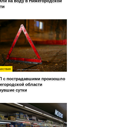
или на воду в Нижегородской
ти
ествия
П с пострадавшими произошло
егородской области
нувшие сутки