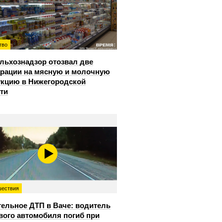
тво
льхознадзор отозвал две
рации на мясную и молочную
кцию в Нижегородской
ти
ествия
ельное ДТП в Ваче: водитель
вого автомобиля погиб при