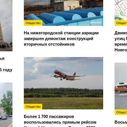
Общество
Общес
На нижегородской станции аэрации
Движе
завершен демонтаж конструкций
улиц 
вторичных отстойников
време
Новг
ья
5 году
Общество
Общес
Более 1 700 пассажиров
воспользовались прямым рейсом
Восьм