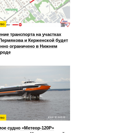
тво
ние транспорта на участках
Пермякова и Керженской будет
нно ограничено в Нижнем
ороде
тво
ое судно «Метеор-120Р»