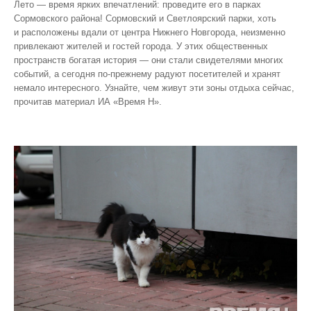
Лето — время ярких впечатлений: проведите его в парках
Сормовского района! Сормовский и Светлоярский парки, хоть
и расположены вдали от центра Нижнего Новгорода, неизменно
привлекают жителей и гостей города. У этих общественных
пространств богатая история — они стали свидетелями многих
событий, а сегодня по‑прежнему радуют посетителей и хранят
немало интересного. Узнайте, чем живут эти зоны отдыха сейчас,
прочитав материал ИА «Время Н».