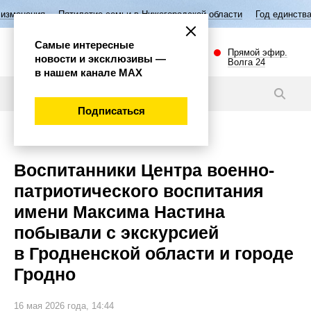
летие семьи в Нижегородской области
Год единства народов России
Самые интересные
Прямой эфир.
новости и эксклюзивы —
Волга 24
в нашем канале МАХ
Новости
Подписаться
Общество
Воспитанники Центра военно-
патриотического воспитания
имени Максима Настина
побывали с экскурсией
в Гродненской области и городе
Гродно
16 мая 2026 года, 14:44