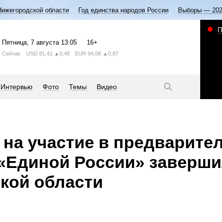
Нижегородской области
Год единства народов России
Выборы — 20
П
Пятница
, 7 августа
13:05
16+
Сейчас
USD
81,41
▲0,48
EUR
94,06
▲0,87
Интервью
Фото
Темы
Видео
 на участие в предварите
«Единой России» заверш
кой области