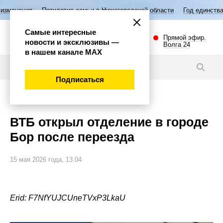
Пятилетие семьи в Нижегородской области
Год единства народов Ро
Самые интересные
Прямой эфир.
новости и эксклюзивы —
Волга 24
в нашем канале МАХ
Новости
Подписаться
Экономика
ВТБ открыл отделение в городе
Бор после переезда
15 мая 2026 года, 13:04
Erid: F7NfYUJCUneTVxP3LkaU