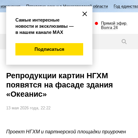
илетие семьи в Нижегородской области
Год единства народов России
Самые интересные
Прямой эфир.
новости и эксклюзивы —
Волга 24
в нашем канале МАХ
Новости
Подписаться
Культура
Репродукции картин НГХМ
появятся на фасаде здания
«Океанис»
13 мая 2026 года, 22:22
Проект НГХМ и партнерской площадки приурочен