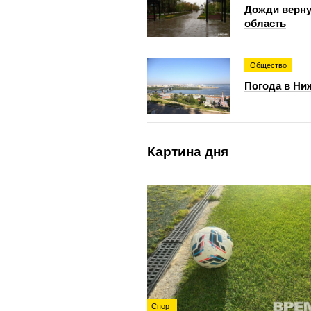
Дожди верну
область
Общество
Погода в Ниж
Картина дня
Спорт