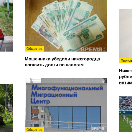
Общество
Мошенники убедили нижегородца
Происш
погасить долги по налогам
Нижег
рубле
интим
Общество