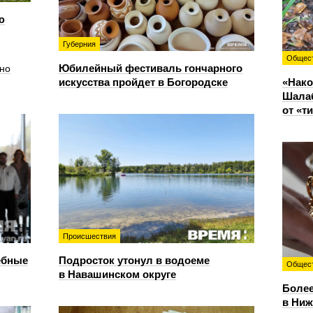
ю
Губерния
Общес
Юбилейный фестиваль гончарного
но
искусства пройдет в Богородске
«Нако
Шалаб
от «т
Происшествия
ебные
Подросток утонул в водоеме
Общес
в Навашинском округе
Более
в Ниж