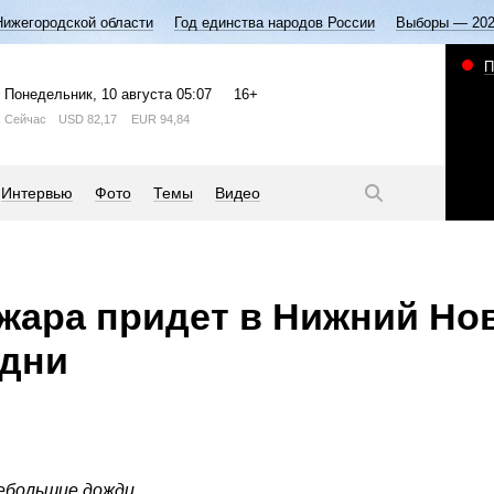
Нижегородской области
Год единства народов России
Выборы — 20
П
Понедельник
, 10 августа
05:07
16+
Сейчас
USD
82,17
EUR
94,84
Интервью
Фото
Темы
Видео
 жара придет в Нижний Но
 дни
ебольшие дожди.