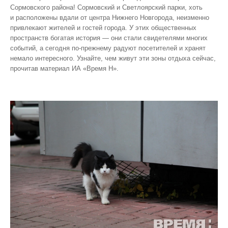
Сормовского района! Сормовский и Светлоярский парки, хоть
и расположены вдали от центра Нижнего Новгорода, неизменно
привлекают жителей и гостей города. У этих общественных
пространств богатая история — они стали свидетелями многих
событий, а сегодня по‑прежнему радуют посетителей и хранят
немало интересного. Узнайте, чем живут эти зоны отдыха сейчас,
прочитав материал ИА «Время Н».