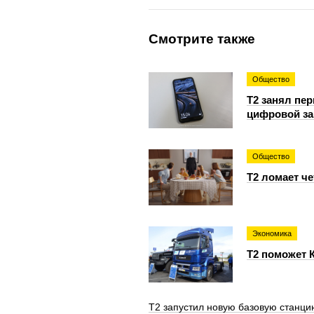
Смотрите также
Общество
Т2 занял пе
цифровой за
Общество
Т2 ломает ч
Экономика
T2 поможет 
Т2 запустил новую базовую станци