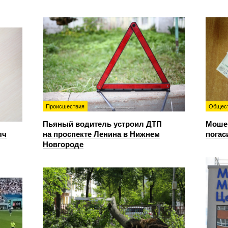
Происшествия
Общес
Пьяный водитель устроил ДТП
Мошен
яч
на проспекте Ленина в Нижнем
погас
Новгороде