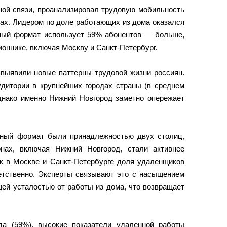
ной связи, проанализировал трудовую мобильность
ках. Лидером по доле работающих из дома оказался
ный формат использует 59% абонентов — больше,
оннике, включая Москву и Санкт-Петербург.
 выявили новые паттерны трудовой жизни россиян.
дитории в крупнейших городах страны (в среднем
однако именно Нижний Новгород заметно опережает
дный формат были принадлежностью двух столиц,
онах, включая Нижний Новгород, стали активнее
ак в Москве и Санкт-Петербурге доля удаленщиков
етственно. Эксперты связывают это с насыщением
щей усталостью от работы из дома, что возвращает
да (59%), высокие показатели удаленной работы