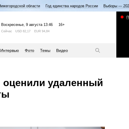
Нижегородской области
Год единства народов России
Выборы — 20
П
Воскресенье
, 9 августа
13:46
16+
Сейчас
USD
82,17
EUR
94,84
Интервью
Фото
Темы
Видео
 оценили удаленный
ты