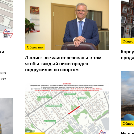
Общес
Общество
ки
Корпу
Люлин: все заинтересованы в том,
прода
чтобы каждый нижегородец
подружился со спортом
цию
азе
Общес
На ни