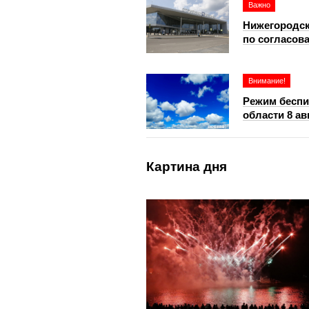
Важно
Нижегородск
по согласов
Внимание!
Режим беспи
области 8 ав
Картина дня