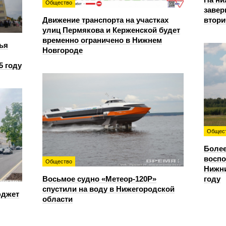
Общество
завер
Движение транспорта на участках
втори
улиц Пермякова и Керженской будет
временно ограничено в Нижнем
ья
Новгороде
5 году
Общес
Более
восп
Общество
Нижни
Восьмое судно «Метеор-120Р»
году
спустили на воду в Нижегородской
юджет
области