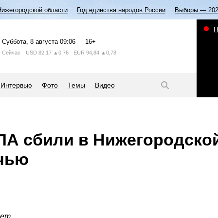
Нижегородской области
Год единства народов России
Выборы — 20
П
Суббота
, 8 августа
09:06
16+
Сейчас
USD
82,17
▲0,76
EUR
94,84
▲0,78
Интервью
Фото
Темы
Видео
А сбили в Нижегородско
чью
ет.