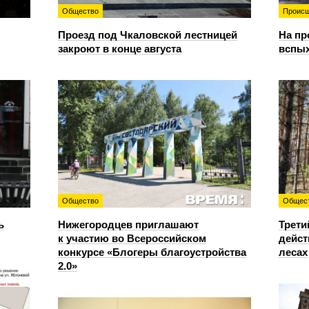
Общество
Происш
Проезд под Чкаловской лестницей
На пр
закроют в конце августа
вспы
Общество
Общес
ь
Нижегородцев приглашают
Трети
к участию во Всероссийском
дейст
конкурсе «Блогеры благоустройства
лесах
2.0»