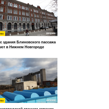
тво
с здания Блиновского пассажа
ют в Нижнем Новгороде
тво
жегородской станции аэрации