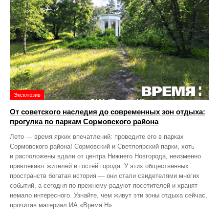
Эксклюзив
От советского наследия до современных зон отдыха:
прогулка по паркам Сормовского района
Лето — время ярких впечатлений: проведите его в парках
Сормовского района! Сормовский и Светлоярский парки, хоть
и расположены вдали от центра Нижнего Новгорода, неизменно
привлекают жителей и гостей города. У этих общественных
пространств богатая история — они стали свидетелями многих
событий, а сегодня по‑прежнему радуют посетителей и хранят
немало интересного. Узнайте, чем живут эти зоны отдыха сейчас,
прочитав материал ИА «Время Н».