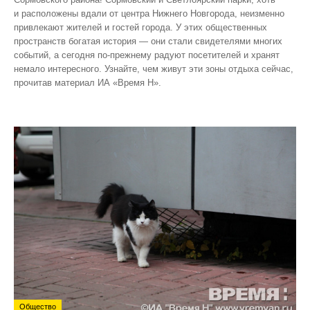
и расположены вдали от центра Нижнего Новгорода, неизменно
привлекают жителей и гостей города. У этих общественных
пространств богатая история — они стали свидетелями многих
событий, а сегодня по‑прежнему радуют посетителей и хранят
немало интересного. Узнайте, чем живут эти зоны отдыха сейчас,
прочитав материал ИА «Время Н».
Общество