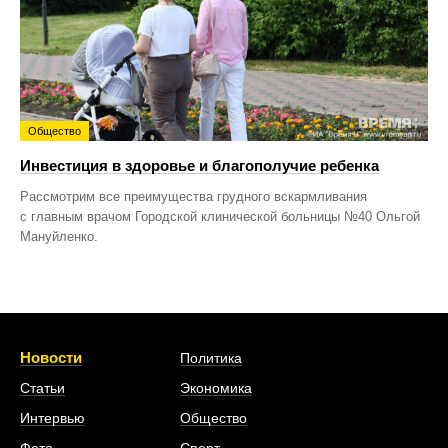
Общество
Инвестиция в здоровье и благополучие ребенка
Рассмотрим все преимущества грудного вскармливания
с главным врачом Городской клинической больницы №40 Ольгой
Мануйленко.
Новости
Политика
Статьи
Экономика
Интервью
Общество
Фото
Спорт