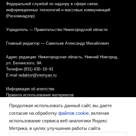
Федеральной службой по надзору в сфере связи,
информационных технологий и массовых коммуникаций
(Роскомнадзор)
Учредитель — Правительство Нижегородской области
Главный редактор — Савельев Александр Михайлович
Адрес редакции: Нижегородская область, Нижний Новгород,
ул. Белинского, 9А
Телефон (831) 430−18−91
E-mail
redaktor@vremyan.ru
Информация об агентстве
Правила использования материалов
Продолжая использовать данный сайт, вы даете
Информационная политика использования «cookies»-файлов
согласие на обработку
файлов cookie
, включая
использование сервиса веб-аналитики Яндекс
Ресурс содержит материалы 16+
Метрика, в целях улучшения работы сайта
Сделано в digital-агентстве