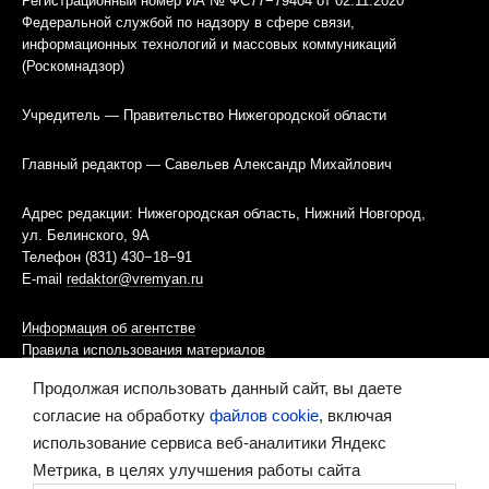
Регистрационный номер ИА № ФС77−79404 от 02.11.2020
Федеральной службой по надзору в сфере связи,
информационных технологий и массовых коммуникаций
(Роскомнадзор)
Учредитель — Правительство Нижегородской области
Главный редактор — Савельев Александр Михайлович
Адрес редакции: Нижегородская область, Нижний Новгород,
ул. Белинского, 9А
Телефон (831) 430−18−91
E-mail
redaktor@vremyan.ru
Информация об агентстве
Правила использования материалов
Продолжая использовать данный сайт, вы даете
Информационная политика использования «cookies»-файлов
согласие на обработку
файлов cookie
, включая
использование сервиса веб-аналитики Яндекс
Ресурс содержит материалы 16+
Метрика, в целях улучшения работы сайта