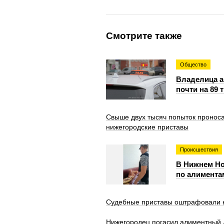
Смотрите также
Общество
Владелица а
почти на 89 
Свыше двух тысяч попыток пронос
нижегородские приставы
Происшествия
В Нижнем Но
по алимента
Судебные приставы оштрафовали к
Нижегородец погасил алиментный д