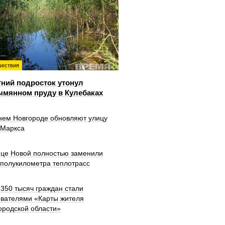
ествия
тний подросток утонул
ымянном пруду в Кулебаках
нем Новгороде обновляют улицу
 Маркса
ице Новой полностью заменили
 полукилометра теплотрасс
350 тысяч граждан стали
ователями «Карты жителя
ородской области»