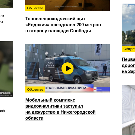
Общество
ев
Тоннелепроходческий щит
ря
«Евдокия» преодолел 200 метров
в сторону площади Свободы
Общес
Перва
дорог
на За
Общество
Мобильный комплекс
видеоаналитики заступил
ей
на дежурство в Нижегородской
области