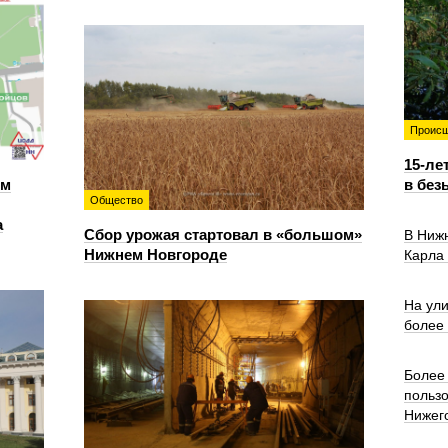
Происш
15-ле
ем
в без
Общество
а
Сбор урожая стартовал в «большом»
В Ниж
Нижнем Новгороде
Карла
На ул
более
Более 
польз
Нижег