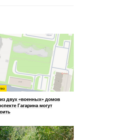
тво
из двух «военных» домов
оспекте Гагарина могут
оить