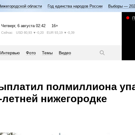
Нижегородской области
Год единства народов России
Выборы — 20
П
Четверг
, 6 августа
02:42
16+
Сейчас
USD
80,93
▼-0,20
EUR
93,19
▼-0,39
Интервью
Фото
Темы
Видео
выплатил полмиллиона уп
3-летней нижегородке