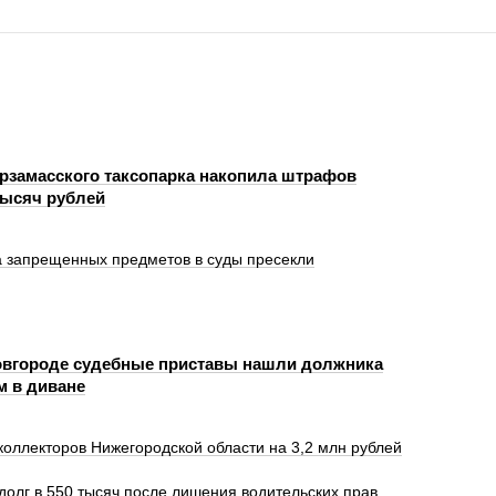
рзамасского таксопарка накопила штрафов
тысяч рублей
а запрещенных предметов в суды пресекли
вгороде судебные приставы нашли должника
м в диване
оллекторов Нижегородской области на 3,2 млн рублей
олг в 550 тысяч после лишения водительских прав