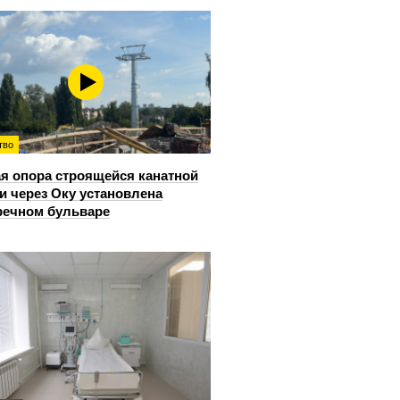
тво
я опора строящейся канатной
и через Оку установлена
речном бульваре