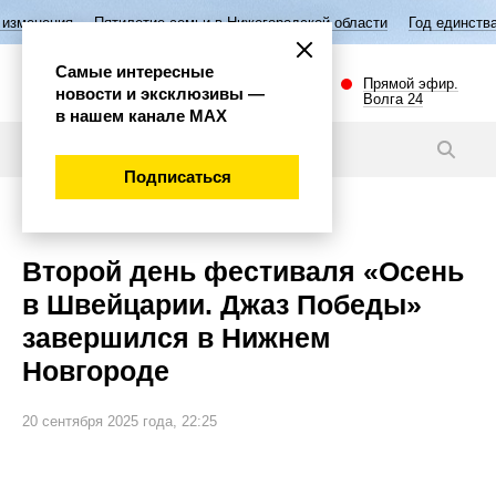
илетие семьи в Нижегородской области
Год единства народов России
Самые интересные
Прямой эфир.
новости и эксклюзивы —
Волга 24
в нашем канале МАХ
Новости
Подписаться
Культура
Второй день фестиваля «Осень
в Швейцарии. Джаз Победы»
завершился в Нижнем
Новгороде
20 сентября 2025 года, 22:25