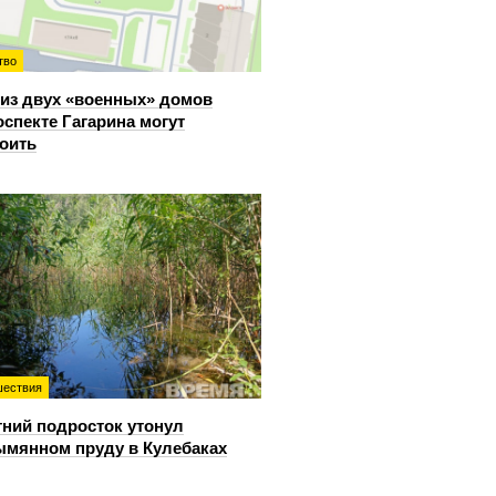
тво
из двух «военных» домов
оспекте Гагарина могут
оить
ествия
тний подросток утонул
ымянном пруду в Кулебаках