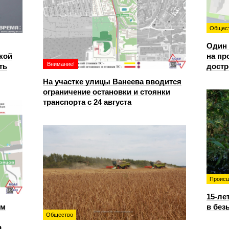
Общес
Один 
кой
на пр
Внимание!
ть
достр
На участке улицы Ванеева вводится
ограничение остановки и стоянки
транспорта с 24 августа
Происш
15-ле
ем
в без
Общество
а