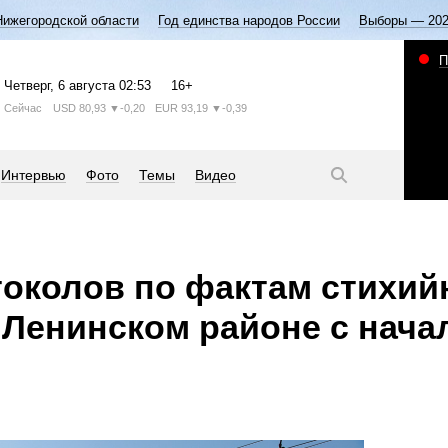
Нижегородской области
Год единства народов России
Выборы — 20
П
Четверг
, 6 августа
02:53
16+
Сейчас
USD
80,93
▼-0,20
EUR
93,19
▼-0,39
Интервью
Фото
Темы
Видео
токолов по фактам стихий
 Ленинском районе с нача