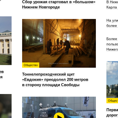
Сбор урожая стартовал в «большом»
В Ниж
Нижнем Новгороде
Карла
На ул
более
Более 
польз
Нижег
Общество
ев
Тоннелепроходческий щит
ря
«Евдокия» преодолел 200 метров
в сторону площади Свободы
Общес
Перва
дорог