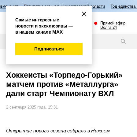
тие семьи в Нижегородской области
Год единства народов России
Самые интересные
Прямой эфир.
новости и эксклюзивы —
Волга 24
в нашем канале МАХ
Видео
Подписаться
Спорт
Хоккеисты «Торпедо-Горький»
матчем против «Металлурга»
дали старт Чемпионату ВХЛ
2 сентября 2025 года, 15:31
Открытие нового сезона собрало в Нижнем