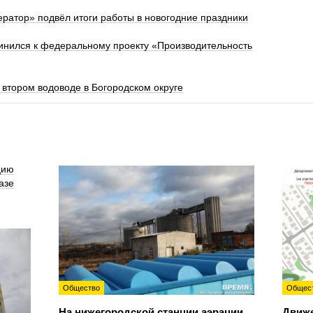
атор» подвёл итоги работы в новогодние праздники
инился к федеральному проекту «Производительность
втором водоводе в Богородском округе
цию
азе
Общество
Общес
На нижегородской станции аэрации
Движе