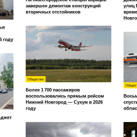
завершен демонтаж конструкций
улиц 
вторичных отстойников
време
Новг
ья
5 году
Общество
Общес
Более 1 700 пассажиров
воспользовались прямым рейсом
Восьм
Нижний Новгород — Сухум в 2026
спуст
году
облас
юджет