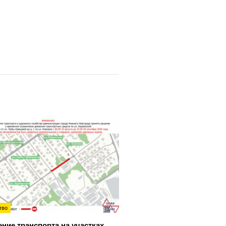
тво
ние транспорта на участках