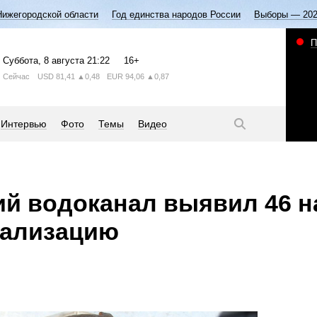
Нижегородской области
Год единства народов России
Выборы — 20
П
Суббота
, 8 августа
21:22
16+
Сейчас
USD
81,41
▲0,48
EUR
94,06
▲0,87
Интервью
Фото
Темы
Видео
й водоканал выявил 46 
нализацию