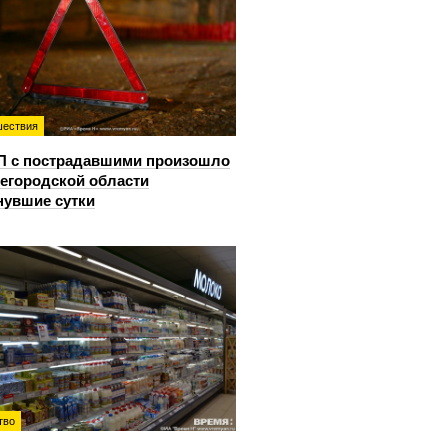
ествия
П с пострадавшими произошло
егородской области
нувшие сутки
тво