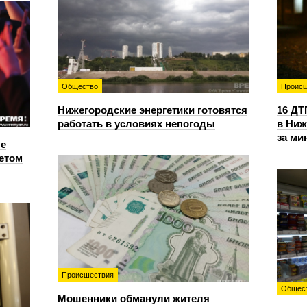
Общество
Происш
Нижегородские энергетики готовятся
16 ДТ
работать в условиях непогоды
в Ниж
за ми
е
етом
Происшествия
Общес
Мошенники обманули жителя